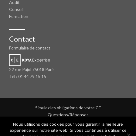
Audit
Conseil
Formation
Contact
Formulaire de contact
22 rue Pajol 75018 Paris
Tél : 01 44 79 15 15
Simulez les obligations de votre CE
Questions/Réponses
Protection des données personnelles
Nous utilisons des cookies pour vous garantir la meilleure
Mentions légales
expérience sur notre site web. Si vous continuez à utiliser ce