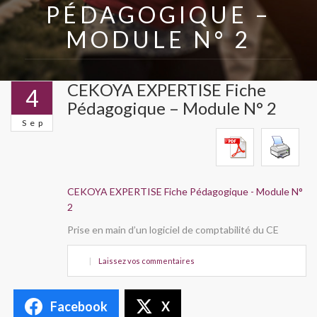
PÉDAGOGIQUE –
MODULE N° 2
CEKOYA EXPERTISE Fiche
4
Pédagogique – Module N° 2
Sep
CEKOYA EXPERTISE Fiche Pédagogique - Module N°
2
Prise en main d’un logiciel de comptabilité du CE
|
Laissez vos commentaires
Facebook
X